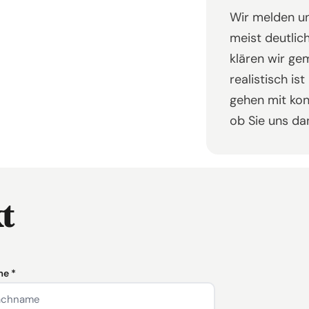
Wir melden un
meist deutlic
klären wir ge
realistisch is
gehen mit kon
ob Sie uns da
t
e *