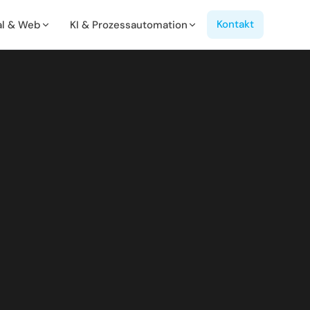
Kontakt
al & Web
KI & Prozessautomation