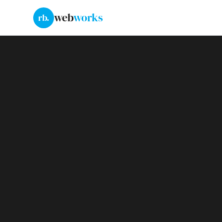
web
works
rb.