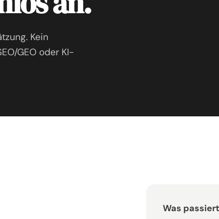
nlos an.
tzung. Kein
 SEO/GEO oder KI-
Was passiert