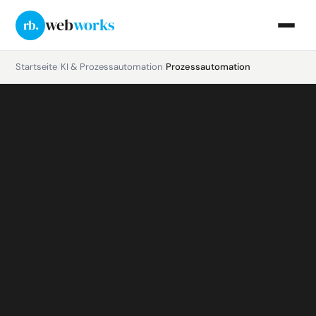
web
works
rb.
Startseite
/
KI & Prozessautomation
/
Prozessautomation