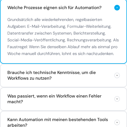
Welche Prozesse eignen sich für Automation?
Grundsätzlich alle wiederkehrenden, regelbasierten
Aufgaben: E-Mail-Verarbeitung, Formular-Weiterleitung,
Datentransfer zwischen Systemen, Berichterstellung,
Social-Media-Veröffentlichung, Rechnungsverarbeitung. Als
Faustregel: Wenn Sie denselben Ablauf mehr als einmal pro
Woche manuell durchführen, lohnt es sich nachzudenken.
Brauche ich technische Kenntnisse, um die
Workflows zu nutzen?
Nein. Wir bauen, testen und übergeben betriebsbereit. Sie
Was passiert, wenn ein Workflow einen Fehler
nutzen das Ergebnis, ohne in die Technik einzutauchen. Auf
macht?
Wunsch erklären wir, wie Sie einfache Anpassungen selbst
vornehmen können.
Fehler-Handling ist fester Bestandteil jedes Workflows, den
Kann Automation mit meinen bestehenden Tools
wir bauen. Wenn etwas schiefläuft, stoppt der Workflow
arbeiten?