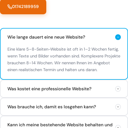
01742189959
Wie lange dauert eine neue Website?
Eine klare 5–8-Seiten-Website ist oft in 1–2 Wochen fertig,
wenn Texte und Bilder vorhanden sind. Komplexere Projekte
brauchen 8–14 Wochen. Wir nennen Ihnen im Angebot
einen realistischen Termin und halten uns daran.
Was kostet eine professionelle Website?
Einfache Websites starten ab ca. 500 €. Professionelle
Was brauche ich, damit es losgehen kann?
Unternehmenswebsites liegen typischerweise zwischen
1.500 und 3.000 €. Projekte mit individuellen Funktionen
Im besten Fall: Ihre Texte, Ihr Logo, ein paar Fotos und eine
oder Mehrsprachigkeit können darüber liegen. Wir erstellen
Kann ich meine bestehende Website behalten und
klare Vorstellung, was die Website leisten soll. Wenn das