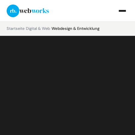
web
works
rb.
Startseite
/
Digital & Web
/
Webdesign & Entwicklung