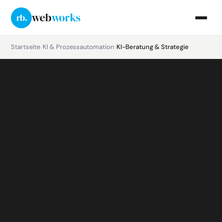
web
works
rb.
Startseite
/
KI & Prozessautomation
/
KI-Beratung & Strategie