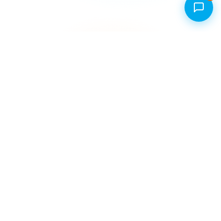
01742189959
info@rb-webworks.com
Kostenloses Erstgespräch
web
works
rb.
Digitalagentur aus Schwalbach am Taunus.
Webdesign, Webentwicklung, SEO/GEO
und KI-Automation für Unternehmen im
Main-Taunus-Kreis und darüber hinaus.