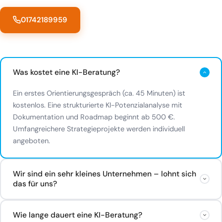
01742189959
Was kostet eine KI-Beratung?
Ein erstes Orientierungsgespräch (ca. 45 Minuten) ist
kostenlos. Eine strukturierte KI-Potenzialanalyse mit
Dokumentation und Roadmap beginnt ab 500 €.
Umfangreichere Strategieprojekte werden individuell
angeboten.
Wir sind ein sehr kleines Unternehmen – lohnt sich
das für uns?
Oft besonders. Kleine Unternehmen und Soloselbstständige
Wie lange dauert eine KI-Beratung?
haben wenig Puffer für ineffiziente Prozesse. Wer mit 2